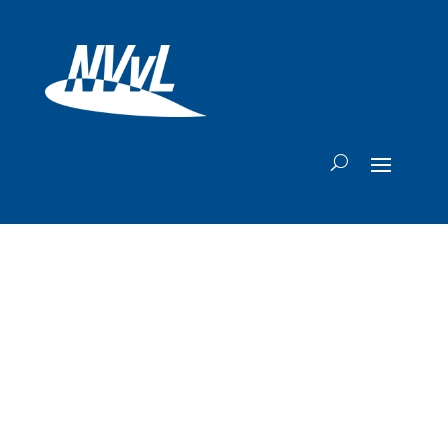
Zuinige toestellen
leveren
luchtvaartsector