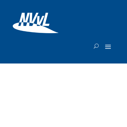
Xiamen Airlines
voegt tweede
Chinese