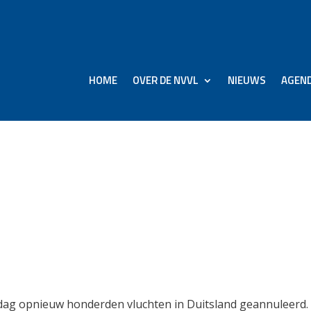
HOME
OVER DE NVVL
NIEUWS
AGEN
vluchten in Duitsland
r staking
rdag opnieuw honderden vluchten in Duitsland geannuleerd.