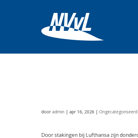
Weer honderden 
geannuleerd doo
door
admin
|
apr 16, 2026
|
Ongecategoriseerd
Door stakingen bij Lufthansa zijn donde