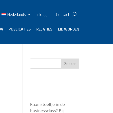
Nederlands
Inloggen
Contact
DA
PUBLICATIES
RELATIES
LID WORDEN
Zoeken
Recent
Posts
Raamstoeltje in de
businessclass? Bij