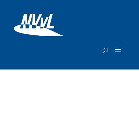
Vier maanden oud
Sun PhuQuoc
Airways bestelt