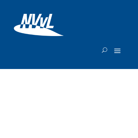
Vernieuwde First
Class Air France
volgend jaar op