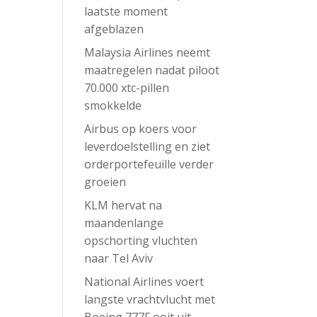
laatste moment
afgeblazen
Malaysia Airlines neemt
maatregelen nadat piloot
70.000 xtc-pillen
smokkelde
Airbus op koers voor
leverdoelstelling en ziet
orderportefeuille verder
groeien
KLM hervat na
maandenlange
opschorting vluchten
naar Tel Aviv
National Airlines voert
langste vrachtvlucht met
Boeing 777F ooit uit