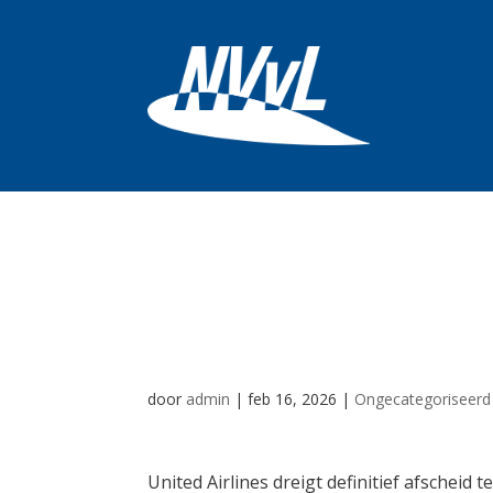
United Airlines d
af te zien van g
door
admin
|
feb 16, 2026
|
Ongecategoriseerd
United Airlines dreigt definitief afscheid