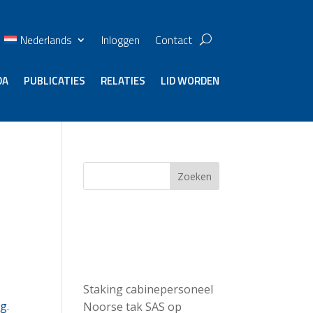
Nederlands
Inloggen
Contact
DA
PUBLICATIES
RELATIES
LID WORDEN
l
Zoeken
Recent
Posts
Staking cabinepersoneel
ng
.
Noorse tak SAS op