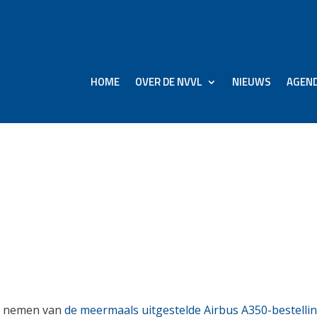
HOME
OVER DE NVVL
NIEUWS
AGEN
reigt na jaren van uitste
rote A350-bestelling
 te nemen van
de meermaals uitgestelde Airbus A350-bestelli