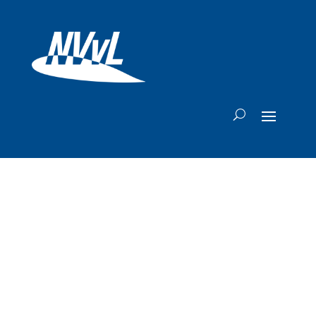
Tweede KLM 737-
800 één week
later naar Twente