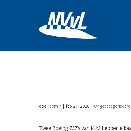
Twee KLM-Boeing
op Schiphol, pa
door
admin
|
feb 21, 2026
|
Ongecategoriseerd
Twee Boeing 737’s van KLM hebben elkaar