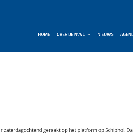
HOME
OVER DE NVVL
NIEUWS
AGEN
s met elkaar in botsin
ssagiers ongedeerd
 zaterdagochtend geraakt op het platform op Schiphol. Da