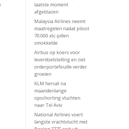
s
laatste moment
afgeblazen
Malaysia Airlines neemt
maatregelen nadat piloot
70.000 xtc-pillen
smokkelde
Airbus op koers voor
leverdoelstelling en ziet
orderportefeuille verder
groeien
KLM hervat na
maandenlange
opschorting vluchten
naar Tel Aviv
National Airlines voert
langste vrachtvlucht met
Boeing 777F ooit uit