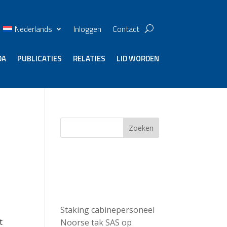
Nederlands
Inloggen
Contact
DA
PUBLICATIES
RELATIES
LID WORDEN
g
Zoeken
Recent
Posts
Staking cabinepersoneel
t
Noorse tak SAS op