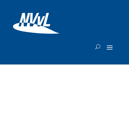
TUI belooft
reizigers: deze
zomer niet