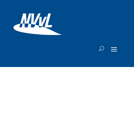
Transavia Boeing
737 na landing
beschadigd op