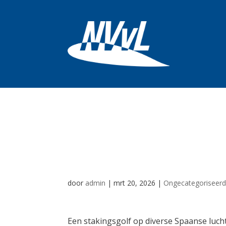
Stakingsgolf in 
eind volgende w
door
admin
|
mrt 20, 2026
|
Ongecategoriseer
Een stakingsgolf op diverse Spaanse luch