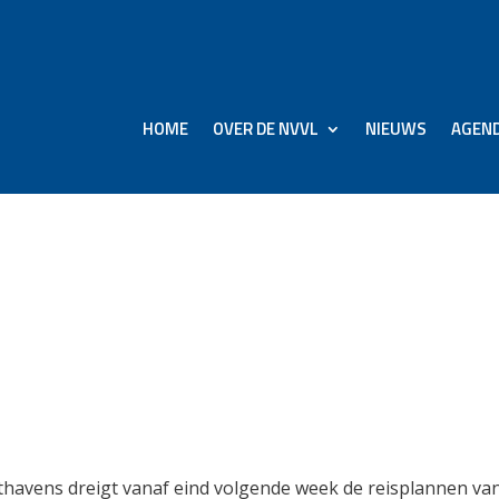
HOME
OVER DE NVVL
NIEUWS
AGEN
Spanje: vliegverkeer van
eek verstoord
d
thavens dreigt vanaf eind volgende week de reisplannen va