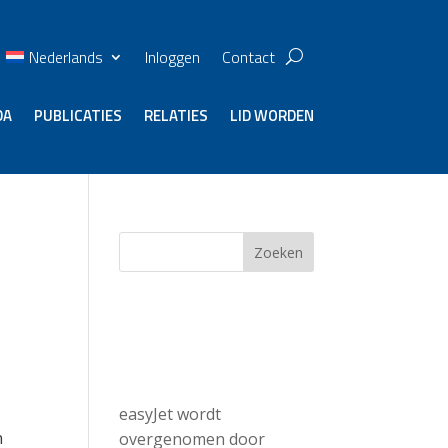
Nederlands
Inloggen
Contact
DA
PUBLICATIES
RELATIES
LID WORDEN
af
Zoeken
Recent
Posts
easyJet wordt
n
overgenomen door