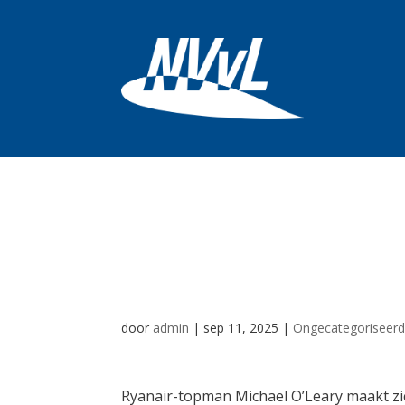
Ryanair-baas: n
luchtruim door 
door
admin
|
sep 11, 2025
|
Ongecategoriseer
Ryanair-topman Michael O’Leary maakt z