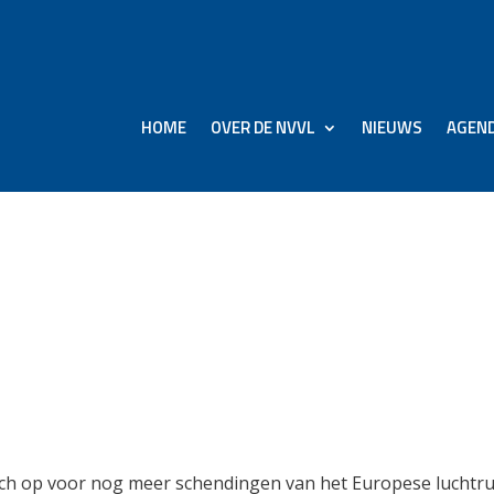
HOME
OVER DE NVVL
NIEUWS
AGEN
og jaren schendingen
drones Rusland
d
ich op voor nog meer schendingen van het Europese luchtr