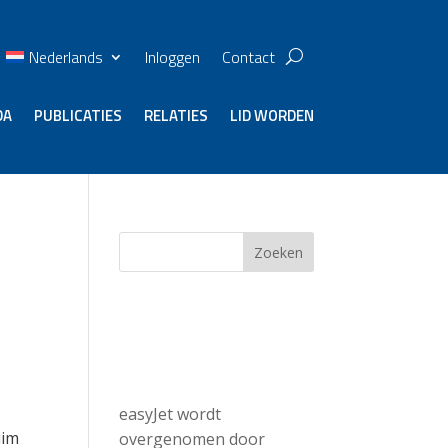
Nederlands
Inloggen
Contact
DA
PUBLICATIES
RELATIES
LID WORDEN
Zoeken
Recent
Posts
easyJet wordt
uim
overgenomen door