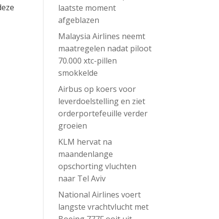
deze
laatste moment
afgeblazen
Malaysia Airlines neemt
maatregelen nadat piloot
70.000 xtc-pillen
smokkelde
Airbus op koers voor
leverdoelstelling en ziet
orderportefeuille verder
groeien
KLM hervat na
maandenlange
opschorting vluchten
naar Tel Aviv
National Airlines voert
langste vrachtvlucht met
Boeing 777F ooit uit