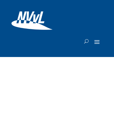
Regering steunt
Heathrow-plan
derde startbaan: