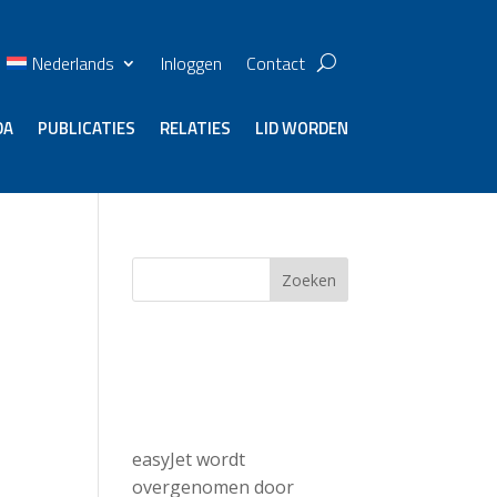
Nederlands
Inloggen
Contact
DA
PUBLICATIES
RELATIES
LID WORDEN
Zoeken
Recent
Posts
easyJet wordt
overgenomen door