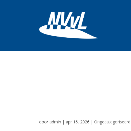
Radicale bezuini
regionale dochte
permanent aan 
door
admin
|
apr 16, 2026
|
Ongecategoriseerd