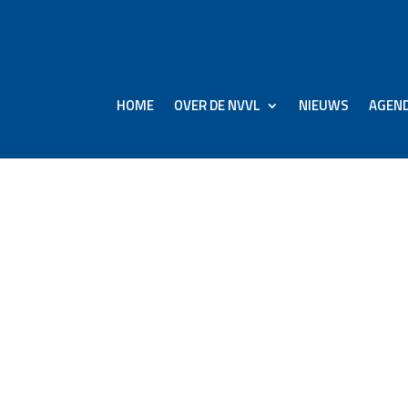
HOME
OVER DE NVVL
NIEUWS
AGEN
gingen bij Lufthansa:
r per direct en
de grond