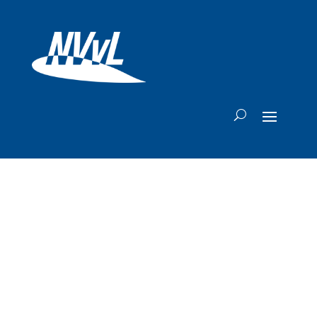
Paul Terstegge
begonnen aan
nieuwe klus als