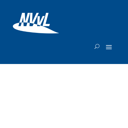
'Over vier jaar
hebben we te veel
SAF'