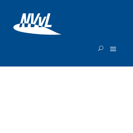
Ook op London
City airport moet
je gaan betalen