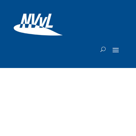
Ontplofte raket
SpaceX bracht
vliegtuigen in