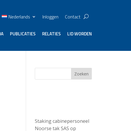
Nederlands
Inloggen
Contact
DA
PUBLICATIES
RELATIES
LID WORDEN
Zoeken
p
Recent
Posts
Staking cabinepersoneel
Noorse tak SAS op