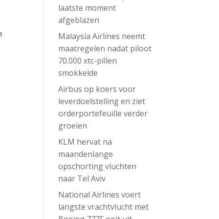
laatste moment
afgeblazen
n
Malaysia Airlines neemt
maatregelen nadat piloot
70.000 xtc-pillen
smokkelde
Airbus op koers voor
leverdoelstelling en ziet
orderportefeuille verder
groeien
KLM hervat na
maandenlange
opschorting vluchten
naar Tel Aviv
National Airlines voert
langste vrachtvlucht met
Boeing 777F ooit uit