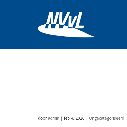
Ondanks waarsc
heliumballon ver
Schiphol
door
admin
|
feb 4, 2026
|
Ongecategoriseerd