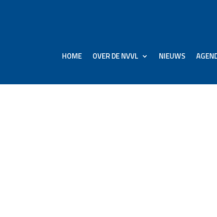
HOME
OVER DE NVVL
NIEUWS
AGEN
huwingsborden:
oorzaakt treinstoring o