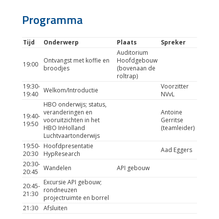
Programma
Tijd
Onderwerp
Plaats
Spreker
Auditorium
Ontvangst met koffie en
Hoofdgebouw
19:00
broodjes
(bovenaan de
roltrap)
19:30-
Voorzitter
Welkom/Introductie
19:40
NVvL
HBO onderwijs; status,
veranderingen en
Antoine
19:40-
vooruitzichten in het
Gerritse
19:50
HBO InHolland
(teamleider)
Luchtvaartonderwijs
19:50-
Hoofdpresentatie
Aad Eggers
20:30
HypResearch
20:30-
Wandelen
API gebouw
20:45
Excursie API gebouw;
20:45-
rondneuzen
21:30
projectruimte en borrel
21:30
Afsluiten