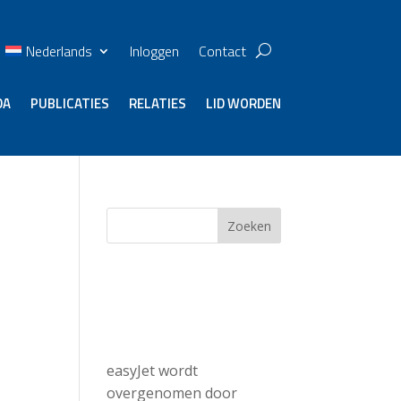
Nederlands
Inloggen
Contact
DA
PUBLICATIES
RELATIES
LID WORDEN
Zoeken
Recent
Posts
easyJet wordt
overgenomen door