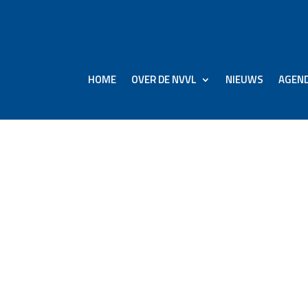
HOME
OVER DE NVVL
NIEUWS
AGEN
inland en ook in de
: KLM groeit in aantal
d