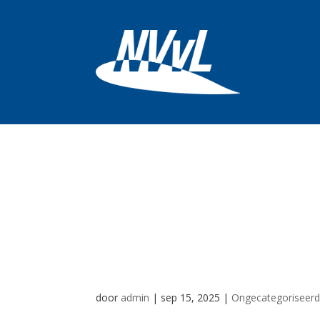
Naar sneeuw in F
winter naar Ibiza
bestemmingen
door
admin
|
sep 15, 2025
|
Ongecategoriseer