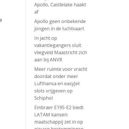
Apollo, Castlelake haakt
af
6
e
Apollo geen onbekende
jongen in de luchtvaart
In jacht op
vakantiegangers sluit
vliegveld Maastricht zich
aan bij ANVR
Meer ruimte voor vracht
doordat onder meer
Lufthansa en easyJet
slots vrijgeven op
Schiphol
Embraer E195-E2 biedt
LATAM kansen:
maatschappij zet in op
nieuwe bestemmingen