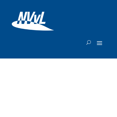
Na Thai Airways
keert ook MEA na
jaren afwezigheid