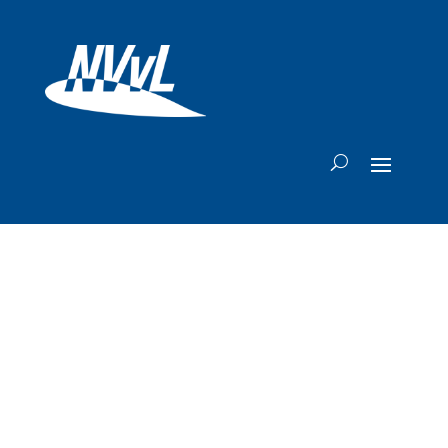
Minister wil nog
dit jaar besluit
over openstelling