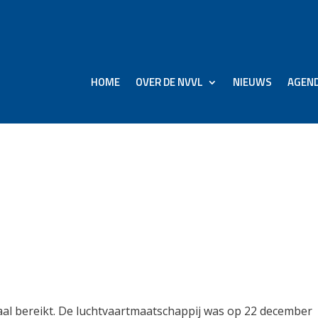
HOME
OVER DE NVVL
NIEUWS
AGEN
er Airlines: in drie jaar
ftig Embraer E195-E2’s
d
paal bereikt. De luchtvaartmaatschappij was op 22 december