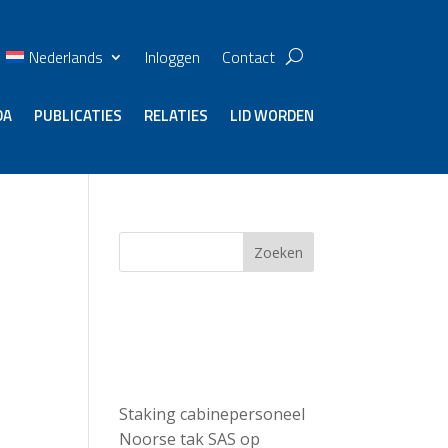
Nederlands
Inloggen
Contact
DA
PUBLICATIES
RELATIES
LID WORDEN
Zoeken
Recent
Posts
Staking cabinepersoneel
Noorse tak SAS op