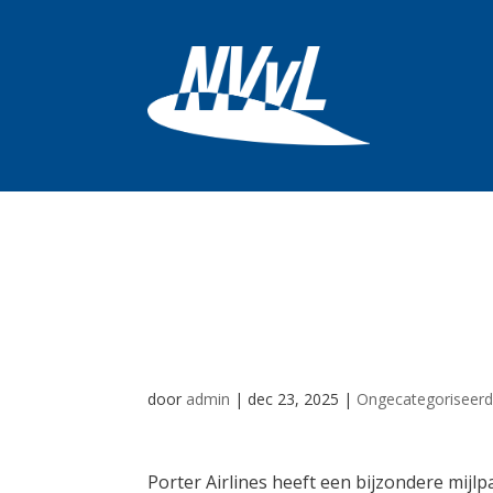
Mijlpaal voor Port
van nul naar vij
door
admin
|
dec 23, 2025
|
Ongecategoriseer
Porter Airlines heeft een bijzondere mijl