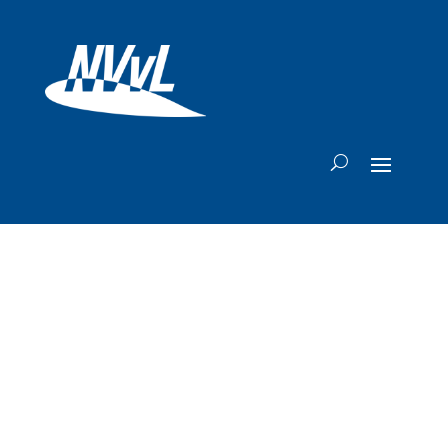
Mijlpaal voor
Embraer E2-serie:
tien jaar na eerste