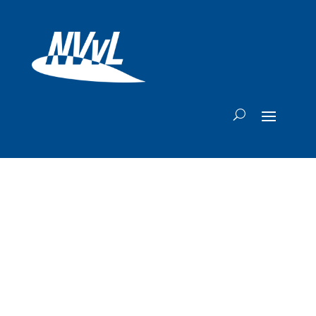
McKinsey:
Luchtvaart
verdient steeds