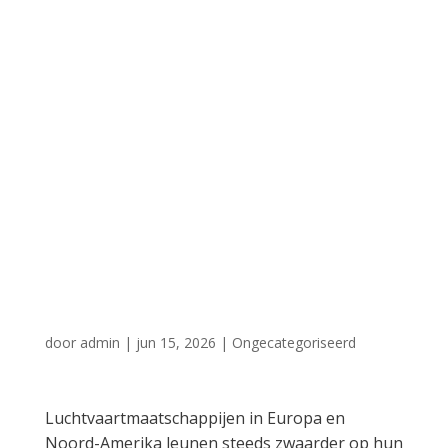
meer aan
premiumstoelen:
ook
vakantiereizigers
verwennen
zichzelf meer
door
admin
|
jun 15, 2026
|
Ongecategoriseerd
Luchtvaartmaatschappijen in Europa en
Noord-Amerika leunen steeds zwaarder op hun