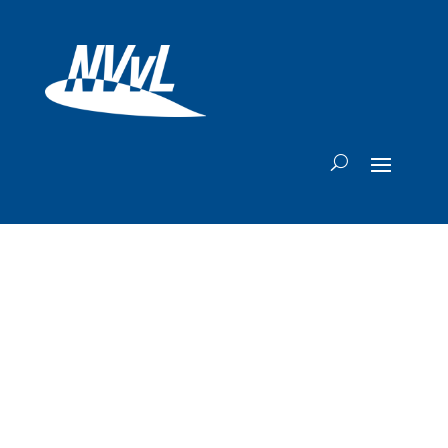
LVNL wil meer
vrouwen in de
toren en komt met