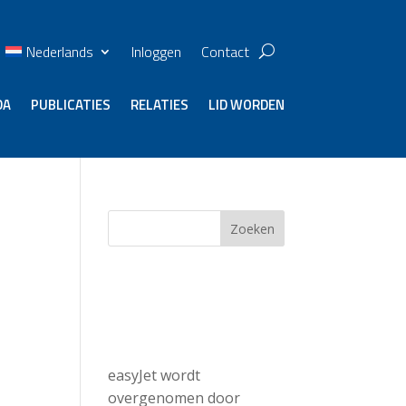
Nederlands
Inloggen
Contact
DA
PUBLICATIES
RELATIES
LID WORDEN
n
Zoeken
Recent
Posts
easyJet wordt
overgenomen door