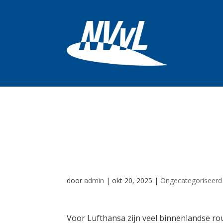
Lufthansa wil 1
schrappen: geen
door
admin
|
okt 20, 2025
|
Ongecategoriseerd
Voor Lufthansa zijn veel binnenlandse rou