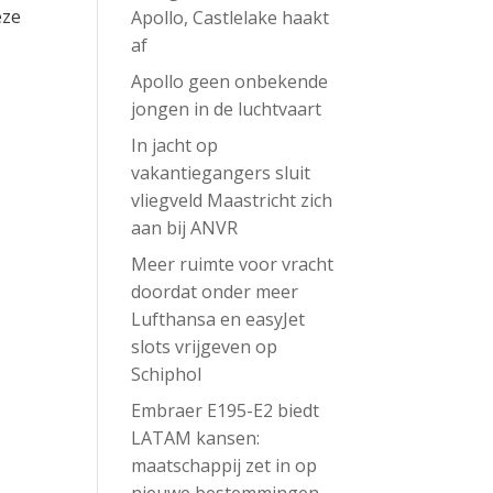
eze
Apollo, Castlelake haakt
af
Apollo geen onbekende
jongen in de luchtvaart
In jacht op
vakantiegangers sluit
vliegveld Maastricht zich
aan bij ANVR
Meer ruimte voor vracht
doordat onder meer
Lufthansa en easyJet
slots vrijgeven op
Schiphol
Embraer E195-E2 biedt
LATAM kansen:
maatschappij zet in op
nieuwe bestemmingen