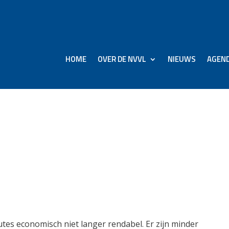
HOME
OVER DE NVVL
NIEUWS
AGEN
00 binnenlandse vluchte
 vraag meer
tes economisch niet langer rendabel. Er zijn minder