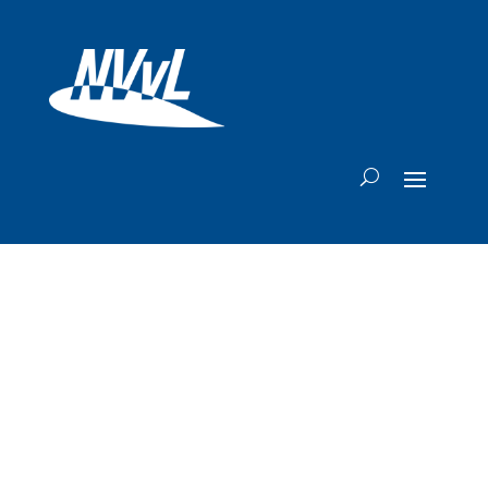
Lufthansa test
met selectieve
schoonmaak van