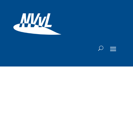
Lufthansa doet
piloten
pensioenvoorstel