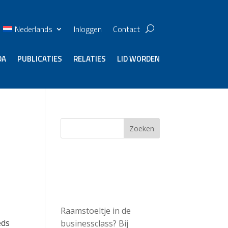
Nederlands
Inloggen
Contact
DA
PUBLICATIES
RELATIES
LID WORDEN
Zoeken
Recent
Posts
Raamstoeltje in de
eds
businessclass? Bij