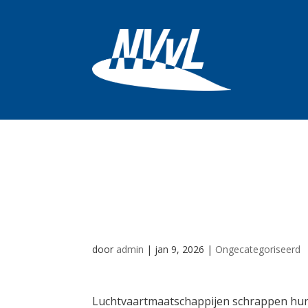
Luchtvaartmaat
vluchten naar I
door
admin
|
jan 9, 2026
|
Ongecategoriseerd
Luchtvaartmaatschappijen schrappen hun v