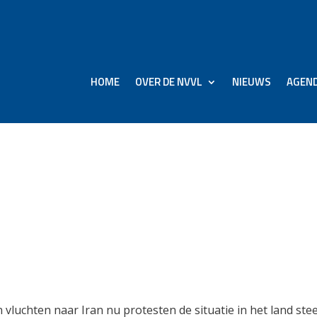
HOME
OVER DE NVVL
NIEUWS
AGEN
schappijen schrappen
ran om protesten
luchten naar Iran nu protesten de situatie in het land ste