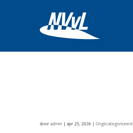
Lichtpunt voor L
maatschappij k
uniformen
door
admin
|
apr 25, 2026
|
Ongecategoriseerd