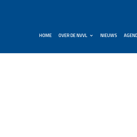
HOME
OVER DE NVVL
NIEUWS
AGEN
ufthansa en personeel:
omt met nieuwe