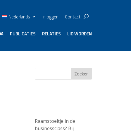
Nederlands
Inloggen
Contact
DA
PUBLICATIES
RELATIES
LID WORDEN
Zoeken
Recent
Posts
Raamstoeltje in de
businessclass? Bij