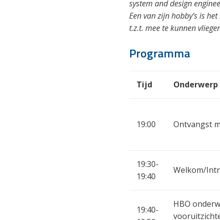
system and design enginee
Een van zijn hobby’s is he
t.z.t. mee te kunnen vliege
Programma
Tijd
Onderwerp
19:00
Ontvangst m
19:30-
Welkom/Intr
19:40
HBO onderwi
19:40-
vooruitzicht