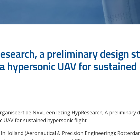
esearch, a preliminary design st
f a hypersonic UAV for sustained
ganiseert de NVvL een lezing HypResearch; A preliminary d
ic UAV for sustained hypersonic flight.
ij InHolland (Aeronautical & Precision Engineering); Rotterd