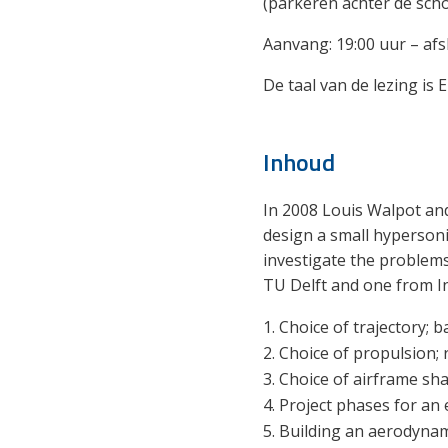
(parkeren achter de scho
Aanvang: 19:00 uur – afs
De taal van de lezing is 
Inhoud
In 2008 Louis Walpot and 
design a small hypersoni
investigate the problems 
TU Delft and one from In
Choice of trajectory; bal
Choice of propulsion; 
Choice of airframe sh
Project phases for an 
Building an aerodyna