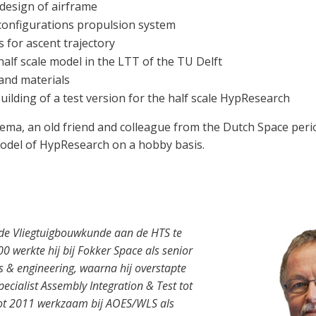
 design of airframe
 configurations propulsion system
 for ascent trajectory
half scale model in the LTT of the TU Delft
and materials
ilding of a test version for the half scale HypResearch
ma, an old friend and colleague from the Dutch Space perio
model of HypResearch on a hobby basis.
de Vliegtuigbouwkunde aan de HTS te
 werkte hij bij Fokker Space als senior
 & engineering, waarna hij overstapte
ecialist Assembly Integration & Test tot
tot 2011 werkzaam bij AOES/WLS als