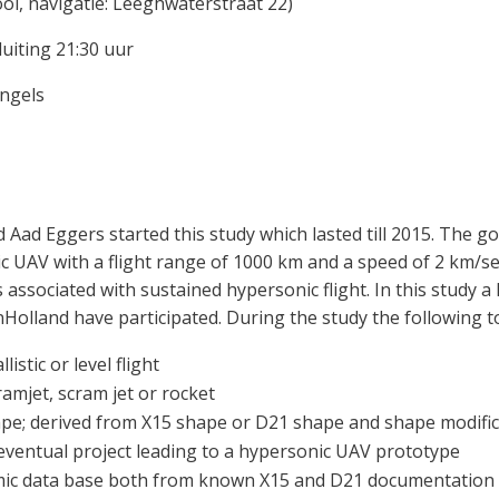
ol, navigatie: Leeghwaterstraat 22)
luiting 21:30 uur
Engels
Aad Eggers started this study which lasted till 2015. The go
c UAV with a flight range of 1000 km and a speed of 2 km/s
associated with sustained hypersonic flight. In this study a
Holland have participated. During the study the following t
listic or level flight
ramjet, scram jet or rocket
ape; derived from X15 shape or D21 shape and shape modifi
eventual project leading to a hypersonic UAV prototype
mic data base both from known X15 and D21 documentation 