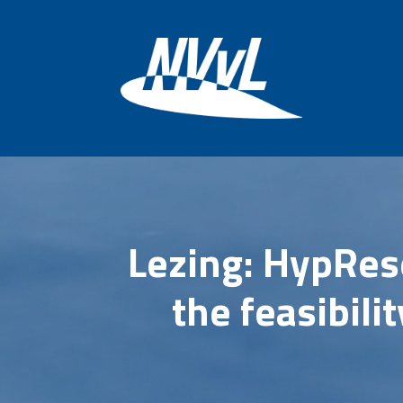
Lezing: HypRese
the feasibili