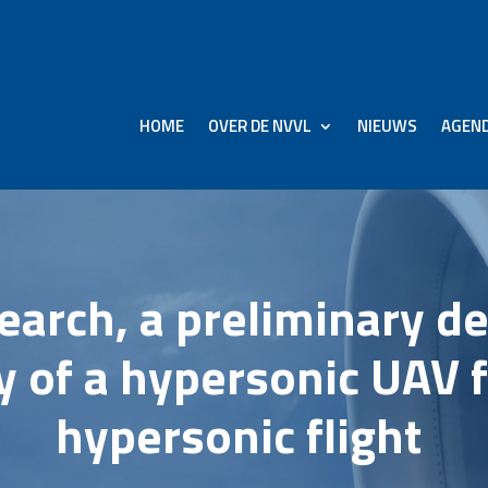
HOME
OVER DE NVVL
NIEUWS
AGEN
arch, a preliminary de
ty of a hypersonic UAV 
hypersonic flight