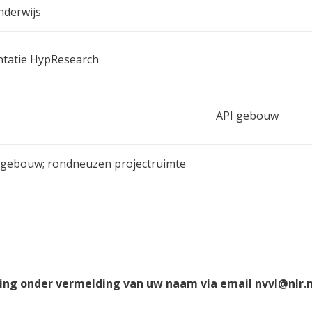
nderwijs
tatie HypResearch
API gebouw
I gebouw; rondneuzen projectruimte
ng onder vermelding van uw naam via email nvvl@nlr.nl,