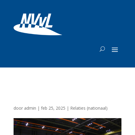
KLM
door
admin
|
feb 25, 2025
|
Relaties (nationaal)