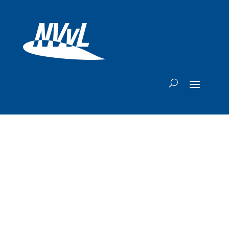
KLM waarschuwt
klanten na datalek
bij externe