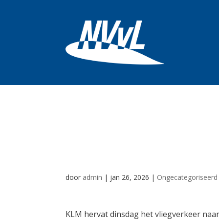
KLM hervat dins
Saoedie-Arabië
door
admin
|
jan 26, 2026
|
Ongecategoriseerd
KLM hervat dinsdag het vliegverkeer na