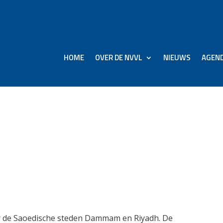
HOME
OVER DE NVVL
NIEUWS
AGEN
dag vluchten naar
ar de Saoedische steden Dammam en Riyadh. De