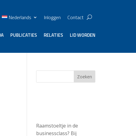
Nederlands
Inloggen
Contact
DA
PUBLICATIES
RELATIES
LID WORDEN
Zoeken
Recent
Posts
Raamstoeltje in de
businessclass? Bij