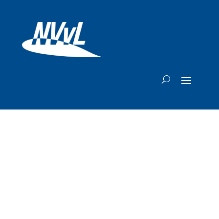
KLM en
Amerikaanse
airlines hervatten