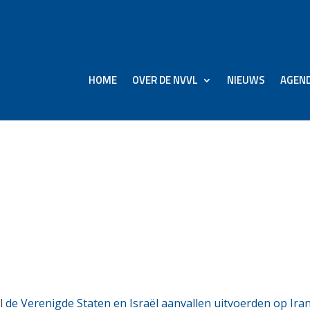
HOME
OVER DE NVVL
NIEUWS
AGEN
Dreamliner vast in Dub
 gesloten is
jl
de Verenigde Staten en Israël aanvallen uitvoerden op Ira