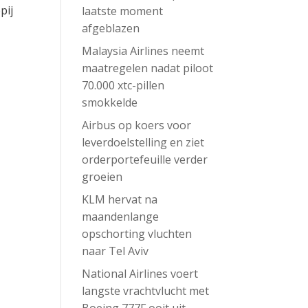
pij
laatste moment
afgeblazen
Malaysia Airlines neemt
maatregelen nadat piloot
70.000 xtc-pillen
smokkelde
Airbus op koers voor
leverdoelstelling en ziet
orderportefeuille verder
groeien
KLM hervat na
maandenlange
opschorting vluchten
naar Tel Aviv
National Airlines voert
langste vrachtvlucht met
Boeing 777F ooit uit