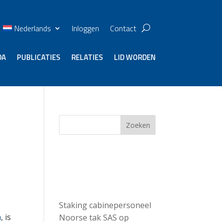
Nederlands
Inloggen
Contact
DA
PUBLICATIES
RELATIES
LID WORDEN
ai
Zoeken
Recent
Posts
Staking cabinepersoneel
n
, is
Noorse tak SAS op