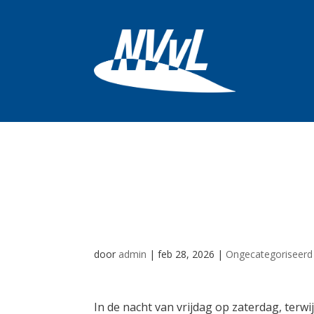
KLM Boeing 787 
nu luchtruim VAE
door
admin
|
feb 28, 2026
|
Ongecategoriseerd
In de nacht van vrijdag op zaterdag, terwi