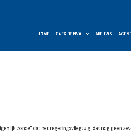
HOME
OVER DE NVVL
NIEUWS
AGEN
op vervanging Boeing
egtuig: ‘Eigenlijk zonde’
eigenlijk zonde” dat het regeringsvliegtuig, dat nog geen ze