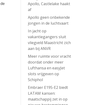
 de
Apollo, Castlelake haakt
af
Apollo geen onbekende
jongen in de luchtvaart
In jacht op
vakantiegangers sluit
vliegveld Maastricht zich
aan bij ANVR
Meer ruimte voor vracht
doordat onder meer
Lufthansa en easyJet
slots vrijgeven op
Schiphol
Embraer E195-E2 biedt
LATAM kansen:
maatschappij zet in op
nieuwe bestemmingen