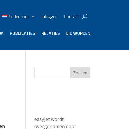
Nederlands
Inloggen
Contact
DA
PUBLICATIES
RELATIES
LID WORDEN
Zoeken
Recent
Posts
easyJet wordt
ven
overgenomen door