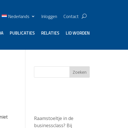
Nederlands
Inloggen
Contact
DA
PUBLICATIES
RELATIES
LID WORDEN
Zoeken
Recent
Posts
niet
Raamstoeltje in de
businessclass? Bij