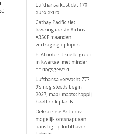
t
Lufthansa kost dat 170
 zó
euro extra
Cathay Pacific ziet
levering eerste Airbus
A350F maanden
vertraging oplopen
El Al noteert snelle groei
in kwartaal met minder
oorlogsgeweld
Lufthansa verwacht 777-
9’s nog steeds begin
2027, maar maatschappij
heeft ook plan B
Oekraïense Antonov
mogelijk ontsnapt aan
aanslag op luchthaven
Leipzig