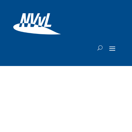
Israël: zo'n 200
toestellen ingezet
bij historisch grote