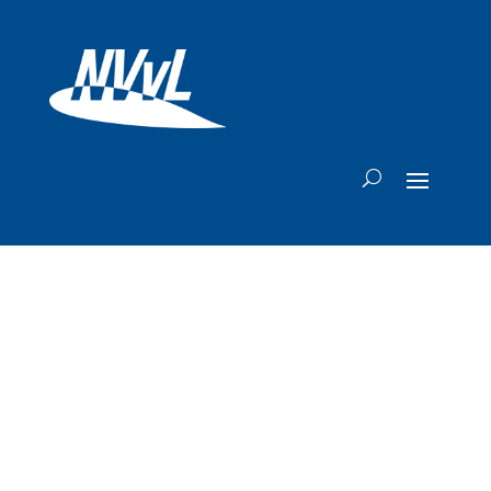
Hongaarse
premier met Wizz
Air naar VS