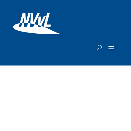
Grondpersoneel
Air France-KLM
staakt woensdag