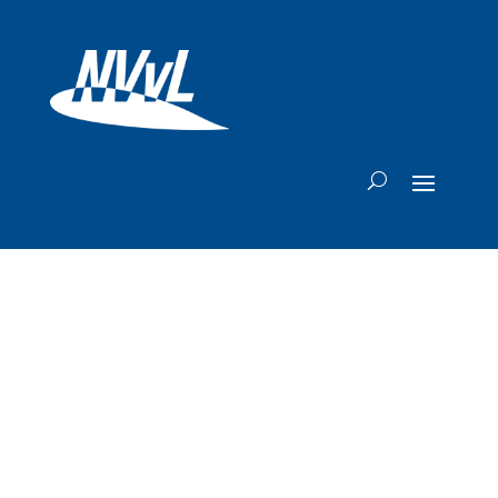
FAA trekt
waarschuwingen
voor Curaçao en