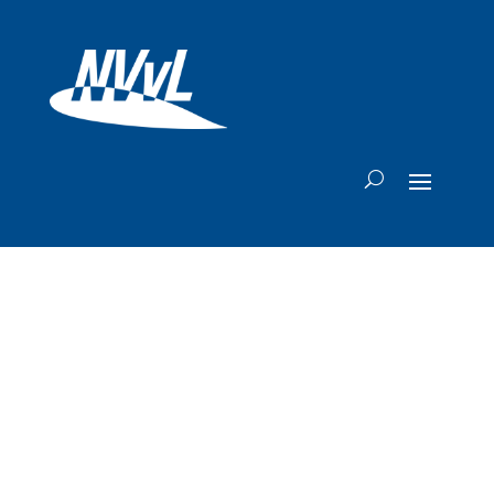
Etihad Airways
gaat
samenwerking aan