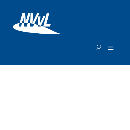
Circa 29
opvarenden
Hondius vliegen