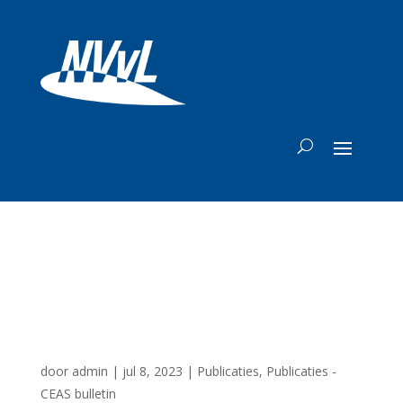
CEAS bulletin Juli
2023
door
admin
|
jul 8, 2023
|
Publicaties
,
Publicaties -
CEAS bulletin