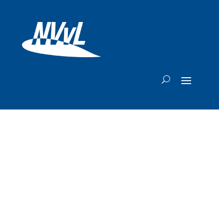
Brussels Airlines
breidt catering op
vluchten vanuit