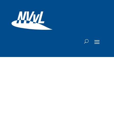
Breaking: KLM
bereikt cao-
akkoord met FNV